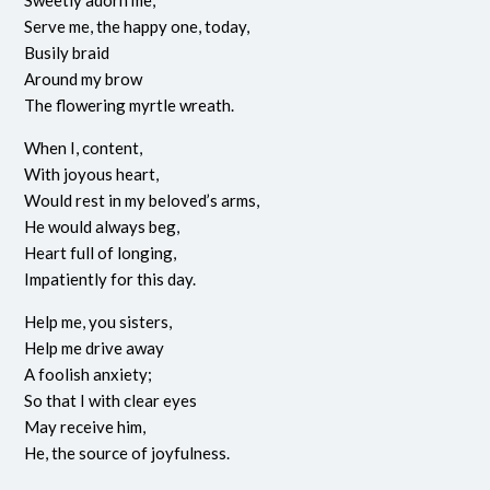
Sweetly adorn me,
Serve me, the happy one, today,
Busily braid
Around my brow
The flowering myrtle wreath.
When I, content,
With joyous heart,
Would rest in my beloved’s arms,
He would always beg,
Heart full of longing,
Impatiently for this day.
Help me, you sisters,
Help me drive away
A foolish anxiety;
So that I with clear eyes
May receive him,
He, the source of joyfulness.