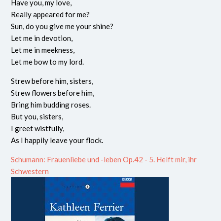
Have you, my love,
Really appeared for me?
Sun, do you give me your shine?
Let me in devotion,
Let me in meekness,
Let me bow to my lord.
Strew before him, sisters,
Strew flowers before him,
Bring him budding roses.
But you, sisters,
I greet wistfully,
As I happily leave your flock.
Schumann: Frauenliebe und -leben Op.42 - 5. Helft mir, ihr
Schwestern